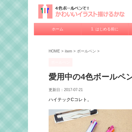
ホーム
1. はじめる前に
HOME
>
item
>
ボールペン
>
ボールペン
愛用中の4色ボールペ
更新日：
2017-07-21
ハイテックCコレト。