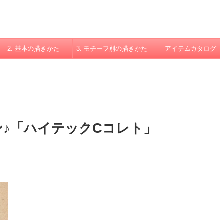
2. 基本の描きかた
3. モチーフ別の描きかた
アイテムカタログ
ン♪「ハイテックCコレト」